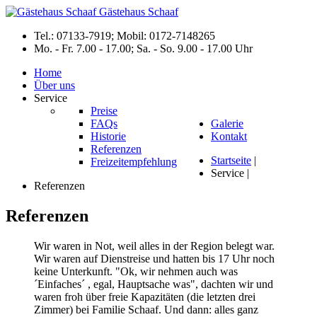
Gästehaus
Schaaf
Tel.: 07133-7919; Mobil: 0172-7148265
Mo. - Fr. 7.00 - 17.00; Sa. - So. 9.00 - 17.00 Uhr
Home
Über uns
Service
Preise
FAQs
Galerie
Historie
Kontakt
Referenzen
Startseite
|
Freizeitempfehlung
Service
|
Referenzen
Referenzen
Wir waren in Not, weil alles in der Region belegt war.
Wir waren auf Dienstreise und hatten bis 17 Uhr noch
keine Unterkunft. "Ok, wir nehmen auch was
´Einfaches´ , egal, Hauptsache was", dachten wir und
waren froh über freie Kapazitäten (die letzten drei
Zimmer) bei Familie Schaaf. Und dann: alles ganz